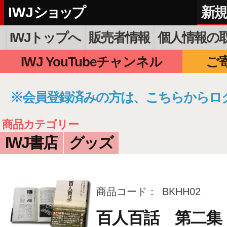
I W J ショップ
新規
IWJトップへ
販売者情報
個人情報の
IWJ YouTubeチャンネル
ご
※会員登録済みの方は、こちらからロ
商品カテゴリー
IWJ書店
グッズ
商品コード：
BKHH02
百人百話 第二集