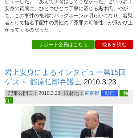
ビューした。「あえて予習はしてこなかった」という岩上
安身の質問に、ひとつひとつ丁寧に応じる黒木氏。やが
て、この事件の複雑なバックボーンが明らかになり、容疑
者として指名手配中の男性の「冤罪の可能性」が浮かび上
がってくるのだった――。
サポート会員はこちら
続きを読む
岩上安身によるインタビュー第15回
ゲスト 郷原信郎弁護士
2010.3.23
記事公開日：
2010.3.23
取材地：
東京都
動画
独
自