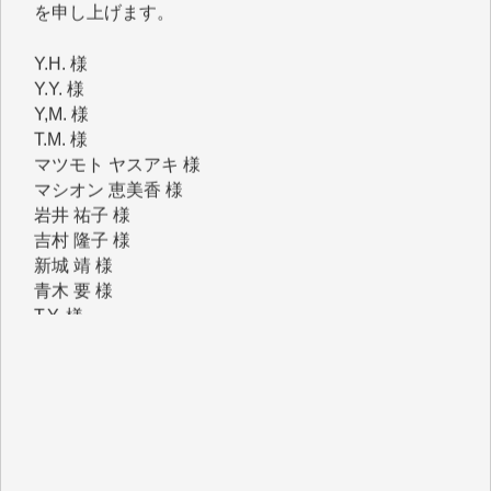
Y.Y. 様
Y,M. 様
T.M. 様
マツモト ヤスアキ 様
マシオン 恵美香 様
岩井 祐子 様
吉村 隆子 様
新城 靖 様
青木 要 様
T.Y. 様
K.O. 様
Y.S. 様
Y.N. 様
y.m. 様
R.N. 様
J.M. 様
T.N. 様
Y.T. 様
T.K. 様
ASAKO TAKAESU 様