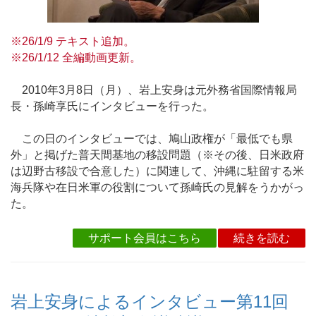
※26/1/9 テキスト追加。
※26/1/12 全編動画更新。
2010年3月8日（月）、岩上安身は元外務省国際情報局
長・孫崎享氏にインタビューを行った。
この日のインタビューでは、鳩山政権が「最低でも県
外」と掲げた普天間基地の移設問題（※その後、日米政府
は辺野古移設で合意した）に関連して、沖縄に駐留する米
海兵隊や在日米軍の役割について孫崎氏の見解をうかがっ
た。
サポート会員はこちら
続きを読む
岩上安身によるインタビュー第11回