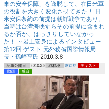
東の安全保障」を逸脱して、在日米軍
の役割を大きく変化させてきた！ 日
米安保条約の前提は朝鮮戦争であり、
当時は台湾海峡すらその前提に含まれ
るか否か、はっきりしていなかっ
た！ ～岩上安身によるインタビュー
第12回 ゲスト 元外務省国際情報局
長・孫崎享氏
2010.3.8
記事公開日：
2010.3.8
取材地：
東京都
テキスト
動画
独自