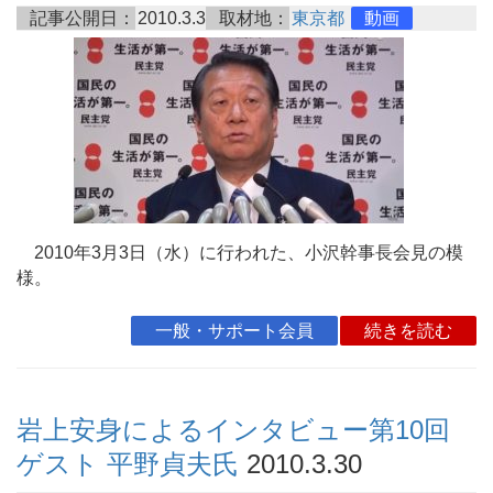
記事公開日：
2010.3.3
取材地：
東京都
動画
2010年3月3日（水）に行われた、小沢幹事長会見の模
様。
一般・サポート会員
続きを読む
岩上安身によるインタビュー第10回
ゲスト 平野貞夫氏
2010.3.30