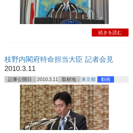
続きを読む
枝野内閣府特命担当大臣 記者会見
2010.3.11
記事公開日：
2010.3.11
取材地：
東京都
動画