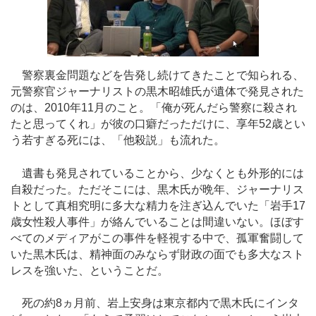
警察裏金問題などを告発し続けてきたことで知られる、
元警察官ジャーナリストの黒木昭雄氏が遺体で発見された
のは、2010年11月のこと。「俺が死んだら警察に殺され
たと思ってくれ」が彼の口癖だっただけに、享年52歳とい
う若すぎる死には、「他殺説」も流れた。
遺書も発見されていることから、少なくとも外形的には
自殺だった。ただそこには、黒木氏が晩年、ジャーナリス
トとして真相究明に多大な精力を注ぎ込んでいた「岩手17
歳女性殺人事件」が絡んでいることは間違いない。ほぼす
べてのメディアがこの事件を軽視する中で、孤軍奮闘して
いた黒木氏は、精神面のみならず財政の面でも多大なスト
レスを強いた、ということだ。
死の約8ヵ月前、岩上安身は東京都内で黒木氏にインタ