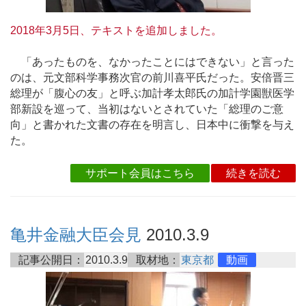
2018年3月5日、テキストを追加しました。
「あったものを、なかったことにはできない」と言った
のは、元文部科学事務次官の前川喜平氏だった。安倍晋三
総理が「腹心の友」と呼ぶ加計孝太郎氏の加計学園獣医学
部新設を巡って、当初はないとされていた「総理のご意
向」と書かれた文書の存在を明言し、日本中に衝撃を与え
た。
サポート会員はこちら
続きを読む
亀井金融大臣会見
2010.3.9
記事公開日：
2010.3.9
取材地：
東京都
動画