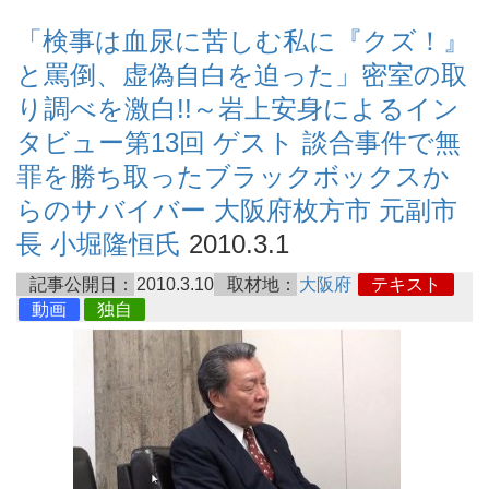
「検事は血尿に苦しむ私に『クズ！』
と罵倒、虚偽自白を迫った」密室の取
り調べを激白!!～岩上安身によるイン
タビュー第13回 ゲスト 談合事件で無
罪を勝ち取ったブラックボックスか
らのサバイバー 大阪府枚方市 元副市
長 小堀隆恒氏
2010.3.1
記事公開日：
2010.3.10
取材地：
大阪府
テキスト
動画
独自