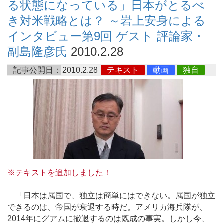
る状態になっている」日本がとるべ
き対米戦略とは？ ～岩上安身による
インタビュー第9回 ゲスト 評論家・
副島隆彦氏
2010.2.28
記事公開日：
2010.2.28
テキスト
動画
独自
※テキストを追加しました！
「日本は属国で、独立は簡単にはできない。属国が独立
できるのは、帝国が衰退する時だ。アメリカ海兵隊が、
2014年にグアムに撤退するのは既成の事実。しかし今、