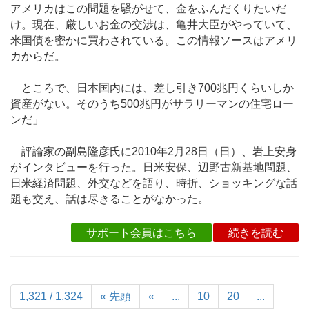
アメリカはこの問題を騒がせて、金をふんだくりたいだ
け。現在、厳しいお金の交渉は、亀井大臣がやっていて、
米国債を密かに買わされている。この情報ソースはアメリ
カからだ。
ところで、日本国内には、差し引き700兆円くらいしか
資産がない。そのうち500兆円がサラリーマンの住宅ロー
ンだ」
評論家の副島隆彦氏に2010年2月28日（日）、岩上安身
がインタビューを行った。日米安保、辺野古新基地問題、
日米経済問題、外交などを語り、時折、ショッキングな話
題も交え、話は尽きることがなかった。
サポート会員はこちら
続きを読む
1,321 / 1,324
« 先頭
«
...
10
20
...