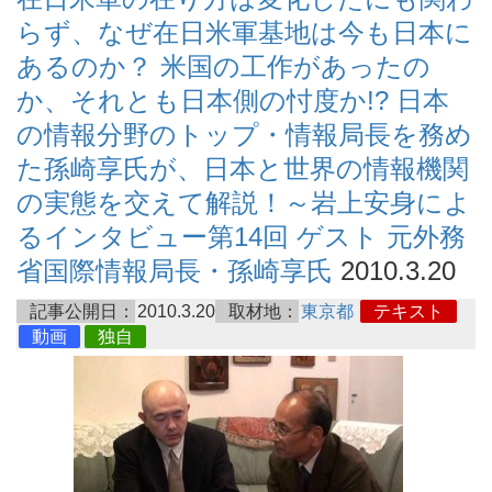
らず、なぜ在日米軍基地は今も日本に
あるのか？ 米国の工作があったの
か、それとも日本側の忖度か!? 日本
の情報分野のトップ・情報局長を務め
た孫崎享氏が、日本と世界の情報機関
の実態を交えて解説！～岩上安身によ
るインタビュー第14回 ゲスト 元外務
省国際情報局長・孫崎享氏
2010.3.20
記事公開日：
2010.3.20
取材地：
東京都
テキスト
動画
独自