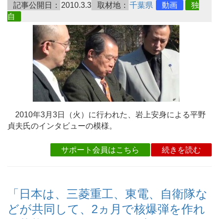
記事公開日：
2010.3.3
取材地：
千葉県
動画
独
自
2010年3月3日（火）に行われた、岩上安身による平野
貞夫氏のインタビューの模様。
サポート会員はこちら
続きを読む
「日本は、三菱重工、東電、自衛隊な
どが共同して、2ヵ月で核爆弾を作れ