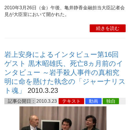
2010年3月26日（金）午後、亀井静香金融担当大臣記者会
見が大臣室において開かれた。
続きを読む
岩上安身によるインタビュー第16回
ゲスト 黒木昭雄氏、死亡8ヵ月前のイ
ンタビュー ～岩手殺人事件の真相究
明に命を懸けた執念の「ジャーナリス
ト魂」
2010.3.23
記事公開日：
2010.3.23
テキスト
動画
独自