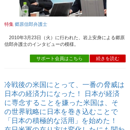
特集
郷原信郎弁護士
2010年3月23日（火）に行われた、岩上安身による郷原
信郎弁護士のインタビューの模様。
サポート会員はこちら
続きを読む
冷戦後の米国にとって、一番の脅威は
日本の経済力になった！ 日本が経済
に専念することを嫌った米国は、そ
の世界戦略に日本を巻き込むことで
「日本の積極的な活用」を始めた！
在日米軍の在り方は変化したにも関わ