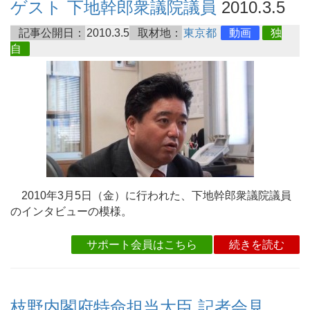
ゲスト 下地幹郎衆議院議員
2010.3.5
記事公開日：
2010.3.5
取材地：
東京都
動画
独
自
2010年3月5日（金）に行われた、下地幹郎衆議院議員
のインタビューの模様。
サポート会員はこちら
続きを読む
枝野内閣府特命担当大臣 記者会見