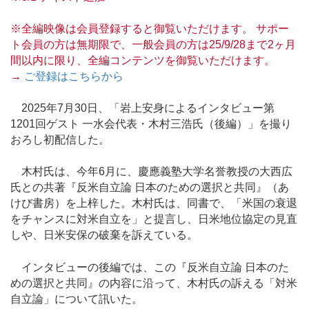
※全編映像は会員登録すると御覧いただけます。 サポー
ト会員の方は無期限で、一般会員の方は25/9/28まで2ヶ月
間以内に限り、全編コンテンツを御覧いただけます。
→
ご登録はこちらから
2025年7月30日、「岩上安身によるインタビュー第
1201回ゲスト 一水会代表・木村三浩氏（後編）」を撮り
おろし初配信した。
木村氏は、今年6月に、慶應義塾大学名誉教授の大西広
氏との共著『反米自立論 日本のための選択と共同』（あ
けび書房）を上梓した。木村氏は、同書で、「米国の衰退
をチャンスに対米自立を」と提言し、日米地位協定の見直
しや、日米安保の破棄を訴えている。
インタビューの後編では、この『反米自立論 日本のた
めの選択と共同』の内容に沿って、木村氏の訴える「対米
自立論」について訊いた。