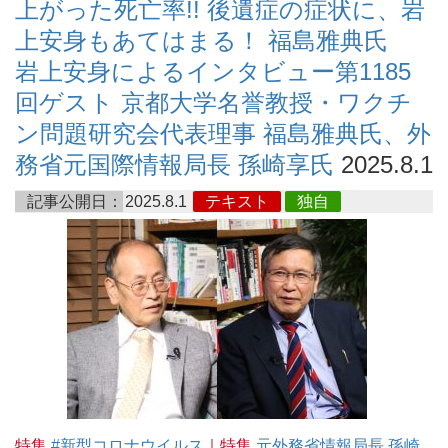
上がった死亡率!! 後遺症の症状に、岩
上安身もあてはまる！ 福島雅典氏
岩上安身によるインタビュー第1185
回ゲスト 京都大学名誉教授・ワクチ
ン問題研究会代表理事 福島雅典氏、外
務省元国際情報局長 孫崎享氏
2025.8.1
記事公開日：
2025.8.1
テキスト
独自
特集
#新型コロナウイルス
｜特集
元外務省情報局長 孫崎