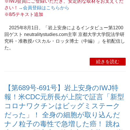
※IWJ会員にご登録いただき、安定的な取材をお支えくだ
さい！
→会員登録はこちらから
※8/5テキスト追加
2025年8月1日、「岩上安身によるインタビュー第1200
回ゲスト neutralitystudies.com主宰 京都大学大学院法学研
究科・准教授パスカル・ロッタ博士（中編）」を初配信し
た。
続きを読む
【第689号-691号】岩上安身のIWJ特
報！米CDC元所長が上院で証言「新型
コロナワクチンはビッグミステーク
だった」！ 全身の細胞が取り込んだ
ナノ粒子の毒性で急増した癌！ 跳ね