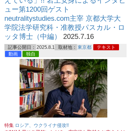
えている」!! 岩上安身によるインタビ
ュー第1200回ゲスト
neutralitystudies.com主宰 京都大学大
学院法学研究科・准教授パスカル・ロ
ッタ博士（中編）
2025.7.16
記事公開日：
2025.8.1
取材地：
東京都
テキスト
動画
独自
特集
ロシア、ウクライナ侵攻!!