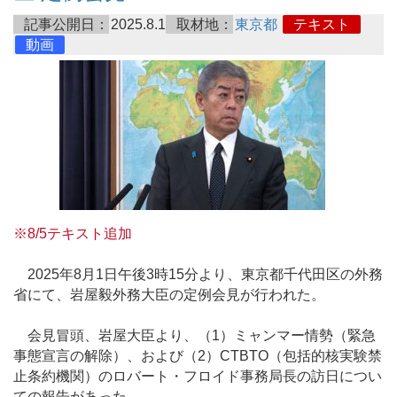
記事公開日：
2025.8.1
取材地：
東京都
テキスト
動画
※8/5テキスト追加
2025年8月1日午後3時15分より、東京都千代田区の外務
省にて、岩屋毅外務大臣の定例会見が行われた。
会見冒頭、岩屋大臣より、（1）ミャンマー情勢（緊急
事態宣言の解除）、および（2）CTBTO（包括的核実験禁
止条約機関）のロバート・フロイド事務局長の訪日につい
ての報告があった。