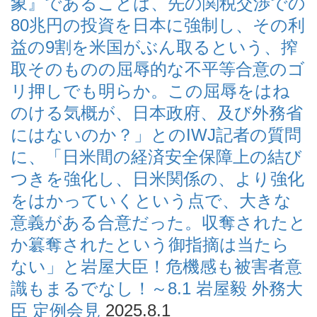
象』であることは、先の関税交渉での
80兆円の投資を日本に強制し、その利
益の9割を米国がぶん取るという、搾
取そのものの屈辱的な不平等合意のゴ
リ押しでも明らか。この屈辱をはね
のける気概が、日本政府、及び外務省
にはないのか？」とのIWJ記者の質問
に、「日米間の経済安全保障上の結び
つきを強化し、日米関係の、より強化
をはかっていくという点で、大きな
意義がある合意だった。収奪されたと
か簒奪されたという御指摘は当たら
ない」と岩屋大臣！危機感も被害者意
識もまるでなし！～8.1 岩屋毅 外務大
臣 定例会見
2025.8.1