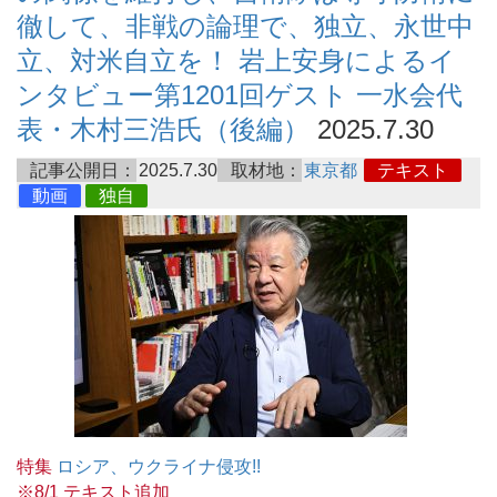
徹して、非戦の論理で、独立、永世中
立、対米自立を！ 岩上安身によるイ
ンタビュー第1201回ゲスト 一水会代
表・木村三浩氏（後編）
2025.7.30
記事公開日：
2025.7.30
取材地：
東京都
テキスト
動画
独自
特集
ロシア、ウクライナ侵攻!!
※8/1 テキスト追加