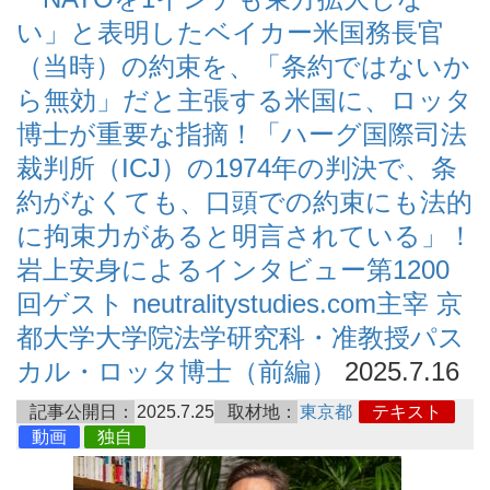
い」と表明したベイカー米国務長官
（当時）の約束を、「条約ではないか
ら無効」だと主張する米国に、ロッタ
博士が重要な指摘！「ハーグ国際司法
裁判所（ICJ）の1974年の判決で、条
約がなくても、口頭での約束にも法的
に拘束力があると明言されている」！
岩上安身によるインタビュー第1200
回ゲスト neutralitystudies.com主宰 京
都大学大学院法学研究科・准教授パス
カル・ロッタ博士（前編）
2025.7.16
記事公開日：
2025.7.25
取材地：
東京都
テキスト
動画
独自