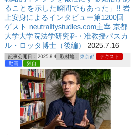
ることを示した瞬間でもあった」!! 岩
上安身によるインタビュー第1200回
ゲスト neutralitystudies.com主宰 京都
大学大学院法学研究科・准教授パスカ
ル・ロッタ博士（後編）
2025.7.16
記事公開日：
2025.8.4
取材地：
東京都
テキスト
動画
独自