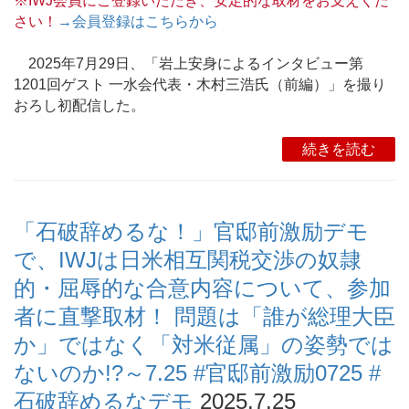
※IWJ会員にご登録いただき、安定的な取材をお支えくだ
さい！
→会員登録はこちらから
2025年7月29日、「岩上安身によるインタビュー第
1201回ゲスト 一水会代表・木村三浩氏（前編）」を撮り
おろし初配信した。
続きを読む
「石破辞めるな！」官邸前激励デモ
で、IWJは日米相互関税交渉の奴隷
的・屈辱的な合意内容について、参加
者に直撃取材！ 問題は「誰が総理大臣
か」ではなく「対米従属」の姿勢では
ないのか!?～7.25 #官邸前激励0725 #
石破辞めるなデモ
2025.7.25