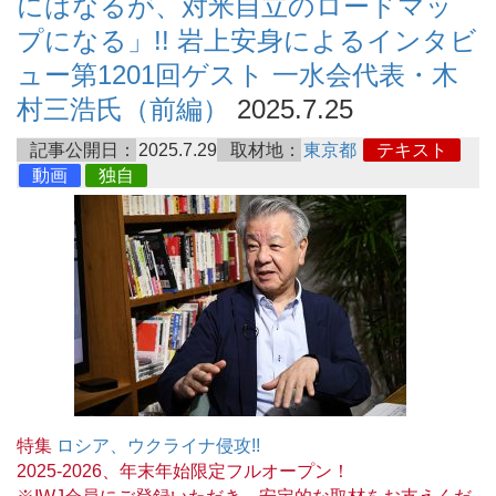
にはなるが、対米自立のロードマッ
プになる」!! 岩上安身によるインタビ
ュー第1201回ゲスト 一水会代表・木
村三浩氏（前編）
2025.7.25
記事公開日：
2025.7.29
取材地：
東京都
テキスト
動画
独自
特集
ロシア、ウクライナ侵攻!!
2025-2026、年末年始限定フルオープン！