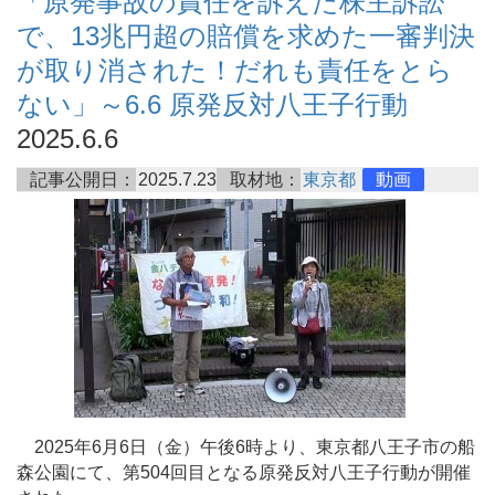
「原発事故の責任を訴えた株主訴訟
で、13兆円超の賠償を求めた一審判決
が取り消された！だれも責任をとら
ない」～6.6 原発反対八王子行動
2025.6.6
記事公開日：
2025.7.23
取材地：
東京都
動画
2025年6月6日（金）午後6時より、東京都八王子市の船
森公園にて、第504回目となる原発反対八王子行動が開催