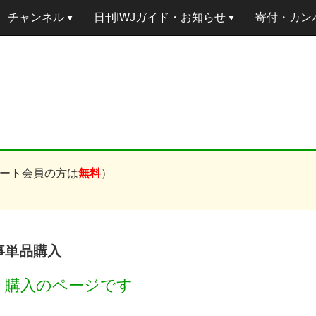
チャンネル
日刊IWJガイド・お知らせ
寄付・カン
ート会員の方は
無料
）
記事単品購入
円
購入のページです