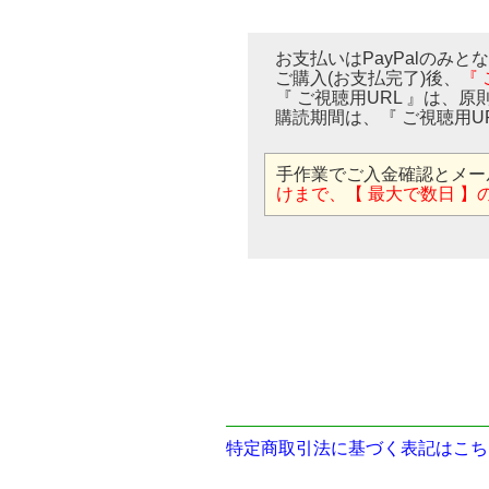
お支払いはPayPalのみと
ご購入(お支払完了)後、
『
『 ご視聴用URL 』は、原
購読期間は、『 ご視聴用U
手作業でご入金確認とメー
けまで、【 最大で数日 】
特定商取引法に基づく表記はこち