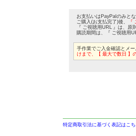
お支払いはPayPalのみと
ご購入(お支払完了)後、
『
『 ご視聴用URL 』は、原
購読期間は、『 ご視聴用U
手作業でご入金確認とメー
けまで、【 最大で数日 】
特定商取引法に基づく表記はこち