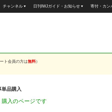
チャンネル
日刊IWJガイド・お知らせ
寄付・カン
ート会員の方は
無料
）
記事単品購入
円
購入のページです