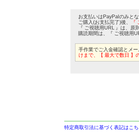
お支払いはPayPalのみと
ご購入(お支払完了)後、
『
『 ご視聴用URL 』は、原
購読期間は、『 ご視聴用U
手作業でご入金確認とメー
けまで、【 最大で数日 】
特定商取引法に基づく表記はこち