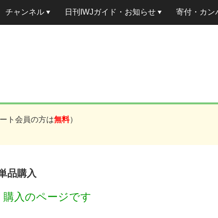
チャンネル
日刊IWJガイド・お知らせ
寄付・カン
ート会員の方は
無料
）
事単品購入
円
購入のページです