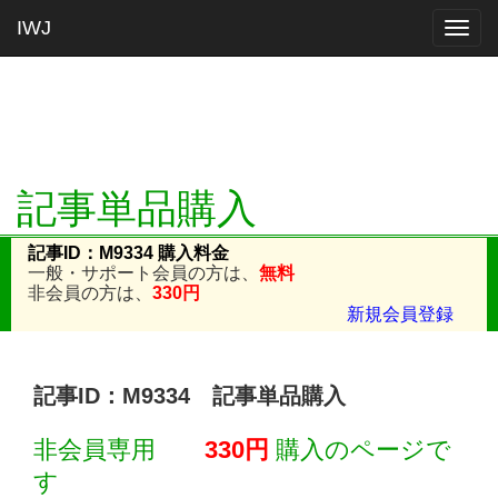
IWJ
Togg
navig
記事単品購入
記事ID：M9334 購入料金
一般・サポート会員の方は、
無料
非会員の方は、
330円
新規会員登録
記事ID：M9334 記事単品購入
非会員専用
330円
購入のページで
す