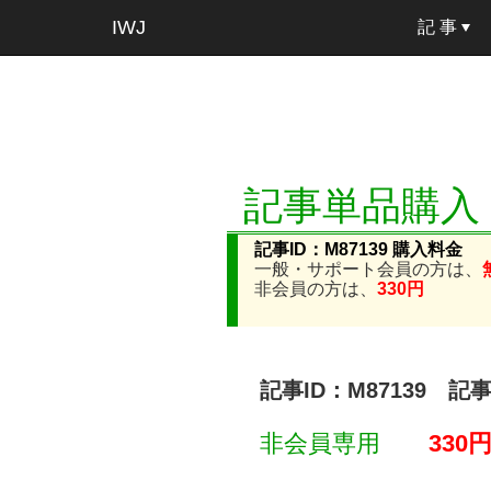
IWJ
記 事
記事単品購入
記事ID：M87139 購入料金
一般・サポート会員の方は、
非会員の方は、
330円
記事ID：M87139 記
非会員専用
330