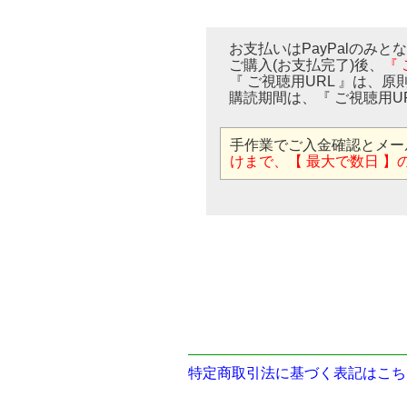
お支払いはPayPalのみと
ご購入(お支払完了)後、
『
『 ご視聴用URL 』は、原
購読期間は、『 ご視聴用U
手作業でご入金確認とメー
けまで、【 最大で数日 】
特定商取引法に基づく表記はこち