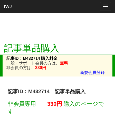
IWJ
Togg
navig
記事単品購入
記事ID：M432714 購入料金
一般・サポート会員の方は、
無料
非会員の方は、
330円
新規会員登録
記事ID：M432714 記事単品購入
非会員専用
330円
購入のページで
す