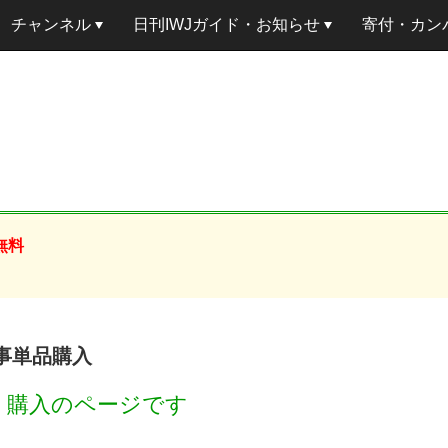
チャンネル
日刊IWJガイド・お知らせ
寄付・カン
無料
記事単品購入
円
購入のページです