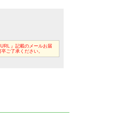
用URL 』記載のメールお届
何卒ご了承ください。