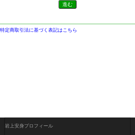
特定商取引法に基づく表記はこちら
岩上安身プロフィール