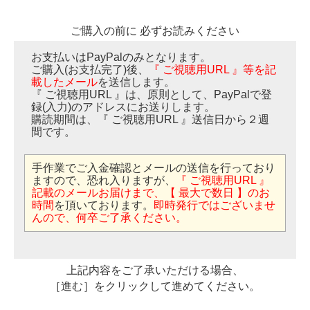
ご購入の前に 必ずお読みください
お支払いはPayPalのみとなります。
ご購入(お支払完了)後、
『 ご視聴用URL 』等を記
載したメール
を送信します。
『 ご視聴用URL 』は、原則として、PayPalで登
録(入力)のアドレスにお送りします。
購読期間は、『 ご視聴用URL 』送信日から２週
間です。
手作業でご入金確認とメールの送信を行っており
ますので、恐れ入りますが、
『 ご視聴用URL 』
記載のメールお届けまで、【 最大で数日 】のお
時間
を頂いております。
即時発行ではございませ
んので、何卒ご了承ください。
上記内容をご了承いただける場合、
［進む］をクリックして進めてください。