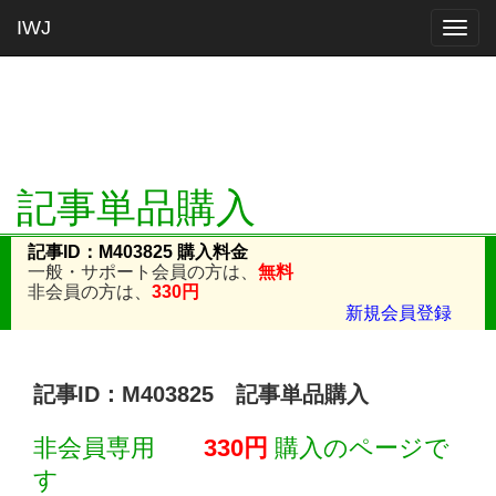
IWJ
Togg
navig
記事単品購入
記事ID：M403825 購入料金
一般・サポート会員の方は、
無料
非会員の方は、
330円
新規会員登録
記事ID：M403825 記事単品購入
非会員専用
330円
購入のページで
す