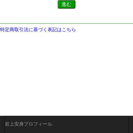
特定商取引法に基づく表記はこちら
岩上安身プロフィール