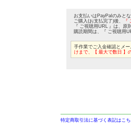
お支払いはPayPalのみと
ご購入(お支払完了)後、
『
『 ご視聴用URL 』は、原
購読期間は、『 ご視聴用U
手作業でご入金確認とメー
けまで、【 最大で数日 】
特定商取引法に基づく表記はこち