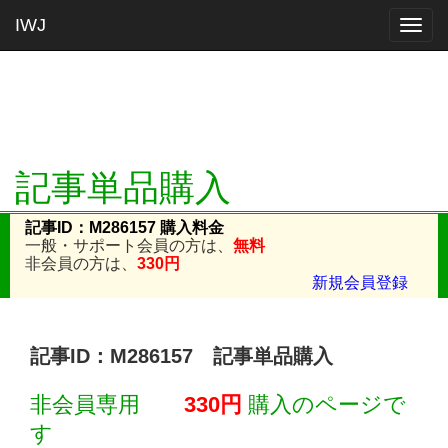
IWJ
Togg
navig
記事単品購入
記事ID：M286157 購入料金
一般・サポート会員の方は、
無料
非会員の方は、
330円
新規会員登録
記事ID：M286157 記事単品購入
非会員専用
330円
購入のページで
す